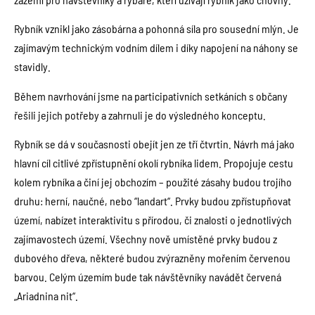
Rybník vznikl jako zásobárna a pohonná síla pro sousední mlýn. Je
zajímavým technickým vodním dílem i díky napojení na náhony se
stavidly.
Během navrhování jsme na participativních setkáních s občany
řešili jejich potřeby a zahrnuli je do výsledného konceptu.
Rybník se dá v současnosti obejít jen ze tří čtvrtin. Návrh má jako
hlavní cíl citlivé zpřístupnění okolí rybníka lidem. Propojuje cestu
kolem rybníka a činí jej obchozím – použité zásahy budou trojího
druhu: herní, naučné, nebo “landart“. Prvky budou zpřístupňovat
území, nabízet interaktivitu s přírodou, či znalosti o jednotlivých
zajímavostech území. Všechny nově umístěné prvky budou z
dubového dřeva, některé budou zvýrazněny mořením červenou
barvou. Celým územím bude tak návštěvníky navádět červená
„Ariadnina nit“.