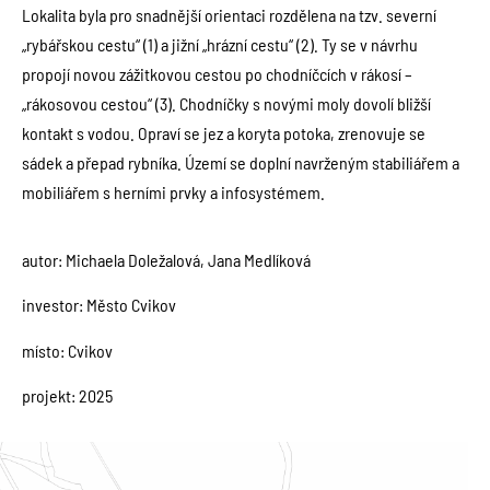
Lokalita byla pro snadnější orientaci rozdělena na tzv. severní
„rybářskou cestu“ (1) a jižní „hrázní cestu“ (2). Ty se v návrhu
propojí novou zážitkovou cestou po chodníčcích v rákosí –
„rákosovou cestou“ (3). Chodníčky s novými moly dovolí bližší
kontakt s vodou. Opraví se jez a koryta potoka, zrenovuje se
sádek a přepad rybníka. Území se doplní navrženým stabiliářem a
mobiliářem s herními prvky a infosystémem.
autor: Michaela Doležalová, Jana Medlíková
investor: Město Cvikov
místo: Cvikov
projekt: 2025