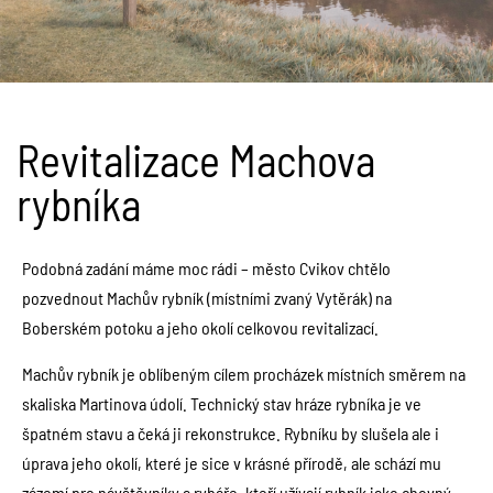
Revitalizace Machova
rybníka​
Podobná zadání máme moc rádi – město Cvikov chtělo
pozvednout Machův rybník (místními zvaný Vytěrák) na
Boberském potoku a jeho okolí celkovou revitalizací.
Machův rybník je oblíbeným cílem procházek místních směrem na
skaliska Martinova údolí. Technický stav hráze rybníka je ve
špatném stavu a čeká ji rekonstrukce. Rybníku by slušela ale i
úprava jeho okolí, které je sice v krásné přírodě, ale schází mu
zázemí pro návštěvníky a rybáře, kteří užívají rybník jako chovný.